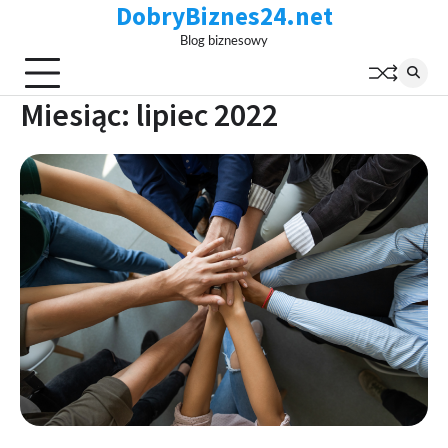
DobryBiznes24.net
Skip
to
Blog biznesowy
content
Miesiąc:
lipiec 2022