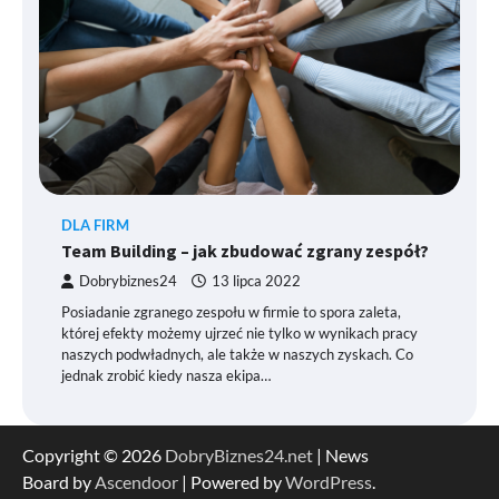
DLA FIRM
Team Building – jak zbudować zgrany zespół?
Dobrybiznes24
13 lipca 2022
Posiadanie zgranego zespołu w firmie to spora zaleta,
której efekty możemy ujrzeć nie tylko w wynikach pracy
naszych podwładnych, ale także w naszych zyskach. Co
jednak zrobić kiedy nasza ekipa…
Copyright © 2026
DobryBiznes24.net
| News
Board by
Ascendoor
| Powered by
WordPress
.