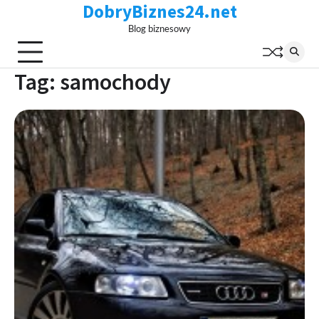
DobryBiznes24.net
Skip
to
Blog biznesowy
content
Tag:
samochody