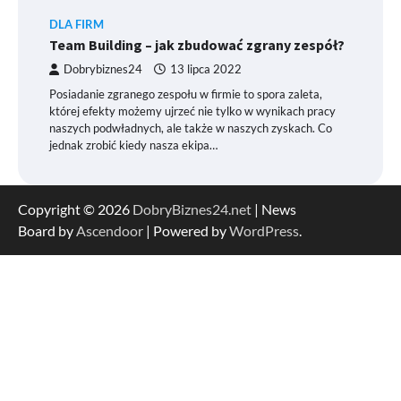
DLA FIRM
Team Building – jak zbudować zgrany zespół?
Dobrybiznes24
13 lipca 2022
Posiadanie zgranego zespołu w firmie to spora zaleta,
której efekty możemy ujrzeć nie tylko w wynikach pracy
naszych podwładnych, ale także w naszych zyskach. Co
jednak zrobić kiedy nasza ekipa…
Copyright © 2026
DobryBiznes24.net
| News
Board by
Ascendoor
| Powered by
WordPress
.