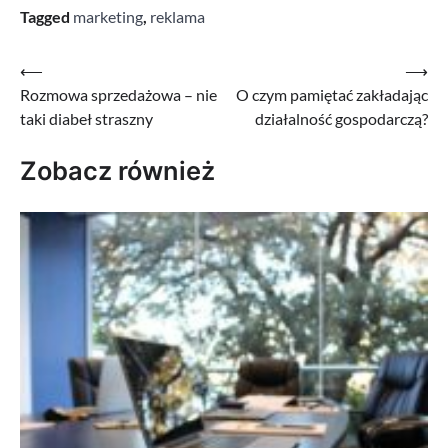
Tagged
marketing
,
reklama
Nawigacja
⟵
⟶
Rozmowa sprzedażowa – nie
O czym pamiętać zakładając
wpisu
taki diabeł straszny
działalność gospodarczą?
Zobacz również