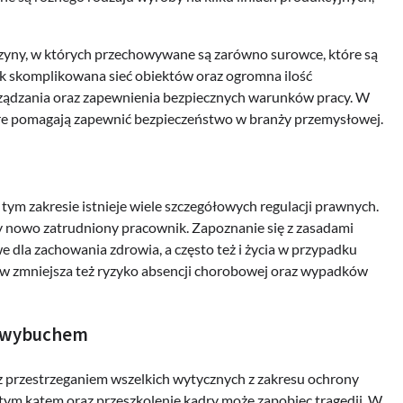
zyny, w których przechowywane są zarówno surowce, które są
ak skomplikowana sieć obiektów oraz ogromna ilość
ądzania oraz zapewnienia bezpiecznych warunków pracy. W
óre pomagają zapewnić bezpieczeństwo w branży przemysłowej.
tym zakresie istnieje wiele szczegółowych regulacji prawnych.
dy nowo zatrudniony pracownik. Zapoznanie się z zasadami
e dla zachowania zdrowia, a często też i życia w przypadku
ów zmniejsza też ryzyko absencji chorobowej oraz wypadków
e wybuchem
z przestrzeganiem wszelkich wytycznych z zakresu ochrony
ym kątem oraz przeszkolenie kadry może zapobiec tragedii. W