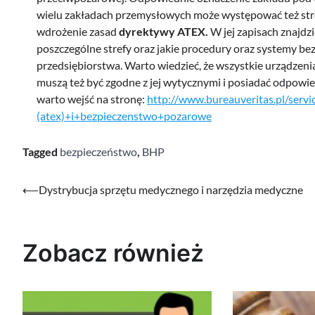
wielu zakładach przemysłowych może występować też str
wdrożenie zasad
dyrektywy
ATEX.
W jej zapisach znajdz
poszczególne strefy oraz
jakie procedury oraz systemy b
przedsiębiorstwa. Warto wiedzieć, że wszystkie urządze
muszą też być zgodne z jej wytycznymi i posiadać odpowied
warto wejść na stronę:
http://www.bureauveritas.pl/ser
(atex)+i+bezpieczenstwo+pozarowe
Tagged
bezpieczeństwo
,
BHP
Nawigacja
⟵
Dystrybucja sprzętu medycznego i narzędzia medyczne
wpisu
Zobacz również