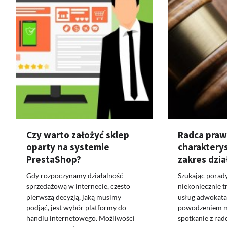
Czy warto założyć sklep
Radca praw
oparty na systemie
charaktery
PrestaShop?
zakres dzia
Gdy rozpoczynamy działalność
Szukając porad
sprzedażową w internecie, często
niekoniecznie t
pierwszą decyzją, jaką musimy
usług adwokat
podjąć, jest wybór platformy do
powodzeniem m
handlu internetowego. Możliwości
spotkanie z ra