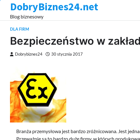
DobryBiznes24.net
Skip
to
Blog biznesowy
content
DLA FIRM
Bezpieczeństwo w zakła
Dobrybiznes24
30 stycznia 2017
Branża przemysłowa jest bardzo zróżnicowana. Jest jednak
Przeważnie są to bardzo duże firmy, w których produkowan