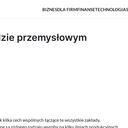
BIZNES
DLA FIRM
FINANSE
TECHNOLOGIA
dzie przemysłowym
 kilka cech wspólnych łączące te wszystkie zakłady.
e są różnego rodzaju wyroby na kilku liniach produkcyjnych,