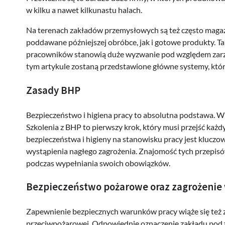
w kilku a nawet kilkunastu halach.
Na terenach zakładów przemysłowych są też często maga
poddawane późniejszej obróbce, jak i gotowe produkty. T
pracowników stanowią duże wyzwanie pod względem zarz
tym artykule zostaną przedstawione główne systemy, kt
Zasady BHP
Bezpieczeństwo i higiena pracy to absolutna podstawa. W 
Szkolenia z BHP to pierwszy krok, który musi przejść każ
bezpieczeństwa i higieny na stanowisku pracy jest kluczow
wystąpienia nagłego zagrożenia. Znajomość tych przepis
podczas wypełniania swoich obowiązków.
Bezpieczeństwo pożarowe oraz zagrożeni
Zapewnienie bezpiecznych warunków pracy wiąże się też 
przeciwpożarowej. Odpowiednie oznaczenie zakładu pod t