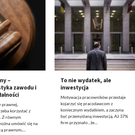
ny –
To nie wydatek, ale
styka zawodu i
inwestycja
łalności
Motywacja pracowników przestaje
kojarzyć się pracodawcom z
y prawnej,
koniecznym wydatkiem, a zaczyna
rzeba korzystać z
być przemyślaną inwestycją. Aż 37%
a. Z równym
firm przyznało , że…
ożna umówić się na
dcą prawnym,…