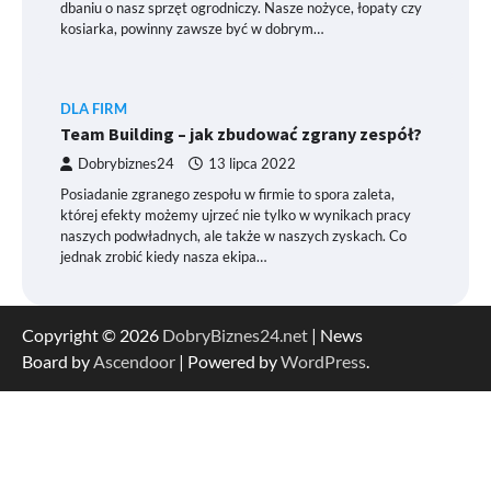
dbaniu o nasz sprzęt ogrodniczy. Nasze nożyce, łopaty czy
kosiarka, powinny zawsze być w dobrym…
DLA FIRM
Team Building – jak zbudować zgrany zespół?
Dobrybiznes24
13 lipca 2022
Posiadanie zgranego zespołu w firmie to spora zaleta,
której efekty możemy ujrzeć nie tylko w wynikach pracy
naszych podwładnych, ale także w naszych zyskach. Co
jednak zrobić kiedy nasza ekipa…
Copyright © 2026
DobryBiznes24.net
| News
Board by
Ascendoor
| Powered by
WordPress
.