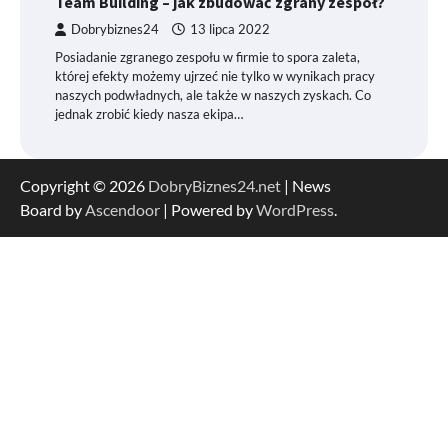
Team Building – jak zbudować zgrany zespół?
Dobrybiznes24
13 lipca 2022
Posiadanie zgranego zespołu w firmie to spora zaleta,
której efekty możemy ujrzeć nie tylko w wynikach pracy
naszych podwładnych, ale także w naszych zyskach. Co
jednak zrobić kiedy nasza ekipa…
Copyright © 2026
DobryBiznes24.net
| News
Board by
Ascendoor
| Powered by
WordPress
.