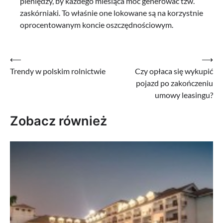
pieniędzy, by każdego miesiąca móc generować tzw.
zaskórniaki. To właśnie one lokowane są na korzystnie
oprocentowanym koncie oszczędnościowym.
Nawigacja
⟵
⟶
Trendy w polskim rolnictwie
Czy opłaca się wykupić
wpisu
pojazd po zakończeniu
umowy leasingu?
Zobacz również