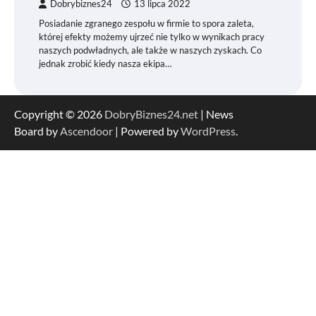
Dobrybiznes24
13 lipca 2022
Posiadanie zgranego zespołu w firmie to spora zaleta,
której efekty możemy ujrzeć nie tylko w wynikach pracy
naszych podwładnych, ale także w naszych zyskach. Co
jednak zrobić kiedy nasza ekipa…
Copyright © 2026
DobryBiznes24.net
| News
Board by
Ascendoor
| Powered by
WordPress
.