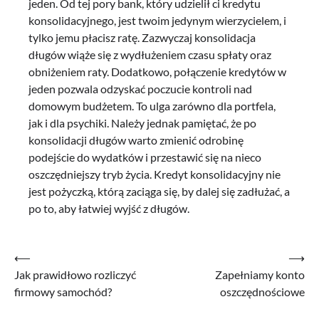
jeden. Od tej pory bank, który udzielił ci kredytu
konsolidacyjnego, jest twoim jedynym wierzycielem, i
tylko jemu płacisz ratę. Zazwyczaj konsolidacja
długów wiąże się z wydłużeniem czasu spłaty oraz
obniżeniem raty. Dodatkowo, połączenie kredytów w
jeden pozwala odzyskać poczucie kontroli nad
domowym budżetem. To ulga zarówno dla portfela,
jak i dla psychiki. Należy jednak pamiętać, że po
konsolidacji długów warto zmienić odrobinę
podejście do wydatków i przestawić się na nieco
oszczędniejszy tryb życia. Kredyt konsolidacyjny nie
jest pożyczką, którą zaciąga się, by dalej się zadłużać, a
po to, aby łatwiej wyjść z długów.
Nawigacja
⟵
⟶
Jak prawidłowo rozliczyć
Zapełniamy konto
wpisu
firmowy samochód?
oszczędnościowe